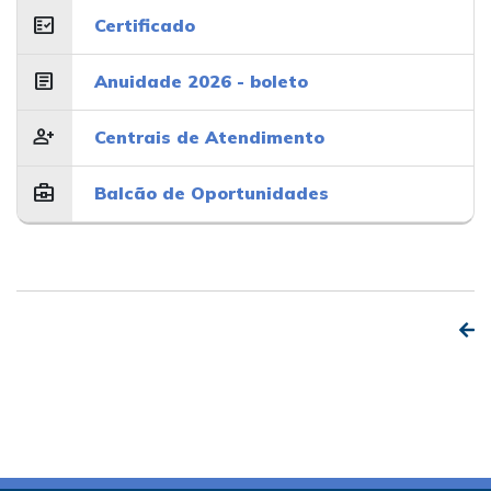
fact_check
Certificado
article
Anuidade 2026 - boleto
person_add
Centrais de Atendimento
business_center
Balcão de Oportunidades