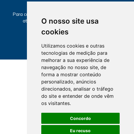
SECCIONAIS
Para consultar informações sobre local e horários de
O nosso site usa
atendimento, selecione a Seccional abaixo.
cookies
Utilizamos cookies e outras
tecnologias de medição para
melhorar a sua experiência de
navegação no nosso site, de
forma a mostrar conteúdo
personalizado, anúncios
direcionados, analisar o tráfego
do site e entender de onde vêm
os visitantes.
Concordo
Eu recuso