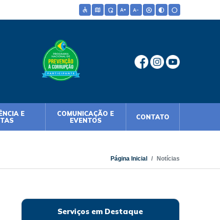
accessible
map
admin_panel_settings
text_increase
text_decrease
hdr_auto
contrast
circle
NCIA E
COMUNICAÇÃO E
CONTATO
NTAS
EVENTOS
Página Inicial
Notícias
Serviços em Destaque