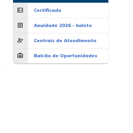
fact_check
Certificado
article
Anuidade 2026 - boleto
person_add
Centrais de Atendimento
business_center
Balcão de Oportunidades