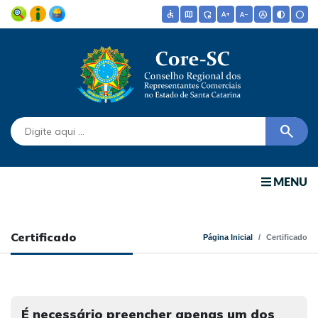
accessible
map
admin_panel_settings
text_increase
text_decrease
hdr_auto
contrast
circle
search
MENU
Certificado
Página Inicial
Certificado
É necessário preencher apenas um dos