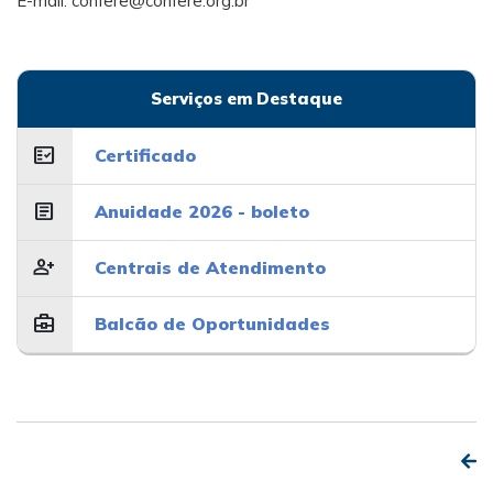
E-mail:
confere@confere.org.br
Serviços em Destaque
fact_check
Certificado
article
Anuidade 2026 - boleto
person_add
Centrais de Atendimento
business_center
Balcão de Oportunidades