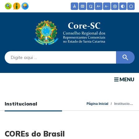
accessible
map
admin_panel_settings
text_increase
text_decrease
hdr_auto
contrast
circle
search
MENU
Institucional
Página Inicial
Institucional
COREs do Brasil