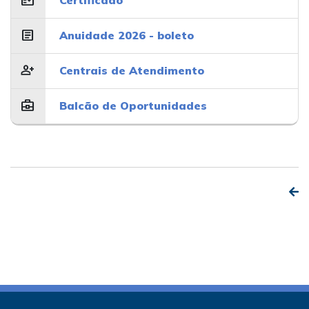
article
Anuidade 2026 - boleto
person_add
Centrais de Atendimento
business_center
Balcão de Oportunidades