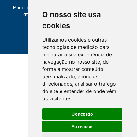
Para consultar informações sobre local e horários de
O nosso site usa
atendimento, selecione a Seccional abaixo.
cookies
Utilizamos cookies e outras
tecnologias de medição para
melhorar a sua experiência de
navegação no nosso site, de
forma a mostrar conteúdo
personalizado, anúncios
direcionados, analisar o tráfego
do site e entender de onde vêm
os visitantes.
Concordo
Eu recuso