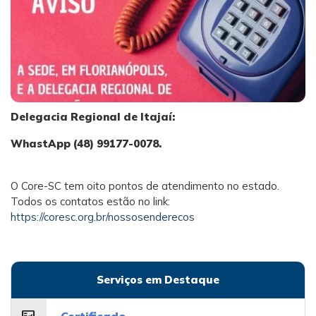
Delegacia Regional de Itajaí:
WhastApp (48) 99177-0078.
O Core-SC tem oito pontos de atendimento no estado.
Todos os contatos estão no link:
https://coresc.org.br/nossosenderecos
Serviços em Destaque
fact_check
Certificado