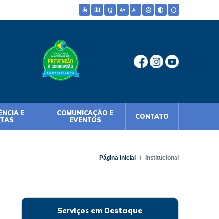
accessible
map
admin_panel_settings
text_increase
text_decrease
hdr_auto
contrast
circle
NCIA E
COMUNICAÇÃO E
CONTATO
NTAS
EVENTOS
Página Inicial
Institucional
Serviços em Destaque