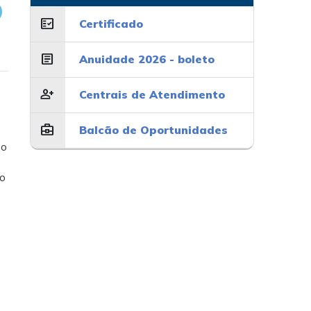
fact_check
Certificado
article
Anuidade 2026 - boleto
person_add
Centrais de Atendimento
business_center
Balcão de Oportunidades
 o
do