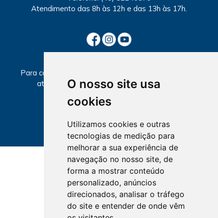
Atendimento
das 8h às 12h e das 13h às 17h.
SECCIONAIS
Para consultar informações sobre local e horários de
O nosso site usa
atendimento, selecione a Seccional abaixo.
cookies
Utilizamos cookies e outras
tecnologias de medição para
melhorar a sua experiência de
navegação no nosso site, de
forma a mostrar conteúdo
personalizado, anúncios
direcionados, analisar o tráfego
do site e entender de onde vêm
os visitantes.