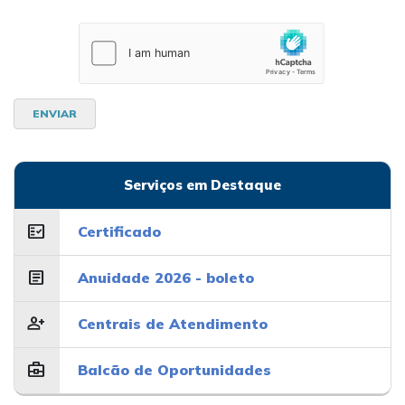
ENVIAR
Serviços em Destaque
fact_check
Certificado
article
Anuidade 2026 - boleto
person_add
Centrais de Atendimento
business_center
Balcão de Oportunidades