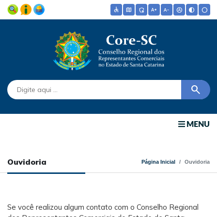
accessible
map
admin_panel_settings
text_increase
text_decrease
hdr_auto
contrast
circle
search
MENU
Ouvidoria
Página Inicial
Ouvidoria
Se você realizou algum contato com o Conselho Regional