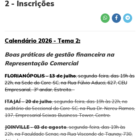
2 - Inscrições
Calendário 2026 - Tema 2:
Boas práticas de gestão financeira na
Representação Comercial
FLORIANÓPOLIS - 13 de julho
, segunda-feira, das 19h às
22h, na Sede do Core-SC, na Rua Fúlvio Aducci, 627, CEU
Empresarial, 3º andar, Estreito.
ITAJAÍ - 20 de julho
, segunda-feira, das 19h às 22h, no
auditório da Seccional do Core-SC, na Rua Dr. Nereu Ramos,
197, Empresarial Seixas Business Tower, Centro.
JOINVILLE - 03 de agosto
, segunda-feira, das 19h às
22h, na Faculdade Senac, na Rua Visconde de Taunay, 730,