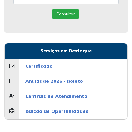
Consultar
Serviços em Destaque
fact_check
Certificado
article
Anuidade 2026 - boleto
person_add
Centrais de Atendimento
business_center
Balcão de Oportunidades