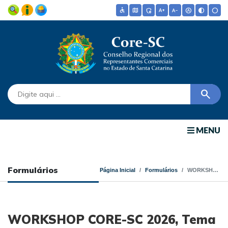
accessible
map
admin_panel_settings
text_increase
text_decrease
hdr_auto
contrast
circle
search
MENU
Formulários
Página Inicial
Formulários
WORKSHOP CORE-SC 2026, Tema 2 - Inscrições
WORKSHOP CORE-SC 2026, Tema