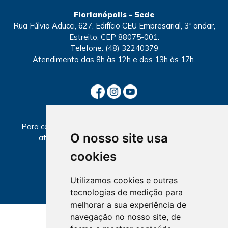
Florianópolis - Sede
Rua Fúlvio Aducci, 627, Edifício CEU Empresarial, 3º andar,
Estreito, CEP 88075-001.
Telefone:
(48) 32240379
Atendimento
das 8h às 12h e das 13h às 17h.
SECCIONAIS
Para consultar informações sobre local e horários de
O nosso site usa
atendimento, selecione a Seccional abaixo.
cookies
Utilizamos cookies e outras
tecnologias de medição para
melhorar a sua experiência de
navegação no nosso site, de