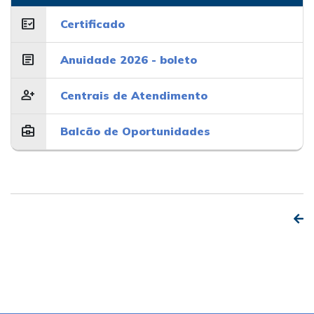
fact_check
Certificado
article
Anuidade 2026 - boleto
person_add
Centrais de Atendimento
business_center
Balcão de Oportunidades