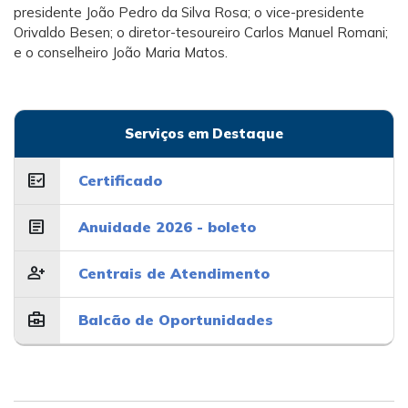
presidente João Pedro da Silva Rosa; o vice-presidente
Orivaldo Besen; o diretor-tesoureiro Carlos Manuel Romani;
e o conselheiro João Maria Matos.
Serviços em Destaque
fact_check
Certificado
article
Anuidade 2026 - boleto
person_add
Centrais de Atendimento
business_center
Balcão de Oportunidades