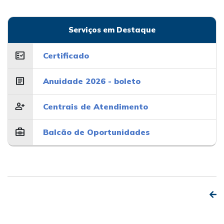
Serviços em Destaque
fact_check
Certificado
article
Anuidade 2026 - boleto
person_add
Centrais de Atendimento
business_center
Balcão de Oportunidades