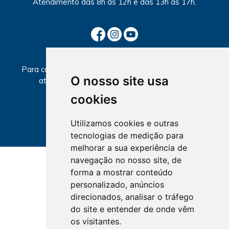
Atendimento
das 8h às 12h e das 13h às 17h.
SECCIONAIS
Para consultar informações sobre local e horários de
O nosso site usa
atendimento, selecione a Seccional abaixo.
cookies
Utilizamos cookies e outras
tecnologias de medição para
melhorar a sua experiência de
navegação no nosso site, de
forma a mostrar conteúdo
personalizado, anúncios
direcionados, analisar o tráfego
do site e entender de onde vêm
os visitantes.