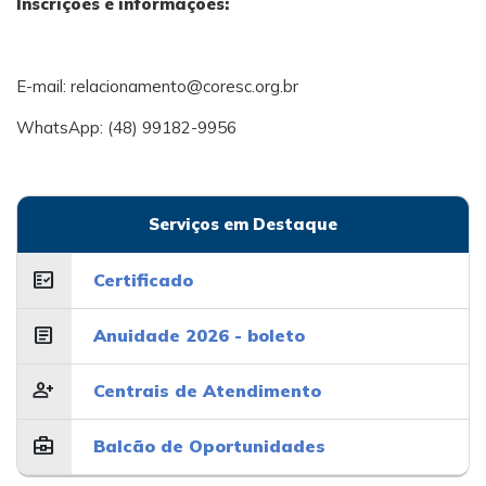
Inscrições e informações:
E-mail:
relacionamento@coresc.org.br
WhatsApp: (48) 99182-9956
Serviços em Destaque
fact_check
Certificado
article
Anuidade 2026 - boleto
person_add
Centrais de Atendimento
business_center
Balcão de Oportunidades